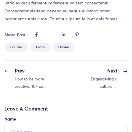
ultricies arcu fermentum fermentum sem consectetur.
Consectetur eleifend aenean eu neque euismod amet
parturient turpis vitae. Faucibus ipsum felis et duis fames.
Share Post :
Courses
Learn
Online
Prev
Next
How to be more
Engendering a
creative: 10+ cool
culture of
tips to find
professional
inspiration
development
Leave A Comment
everywhere
Name