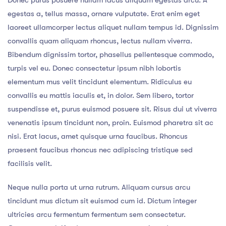
Donec purus posuere nullam lacus aliquam egestas arcu. A
egestas a, tellus massa, ornare vulputate. Erat enim eget
laoreet ullamcorper lectus aliquet nullam tempus id. Dignissim
convallis quam aliquam rhoncus, lectus nullam viverra.
Bibendum dignissim tortor, phasellus pellentesque commodo,
turpis vel eu. Donec consectetur ipsum nibh lobortis
elementum mus velit tincidunt elementum. Ridiculus eu
convallis eu mattis iaculis et, in dolor. Sem libero, tortor
suspendisse et, purus euismod posuere sit. Risus dui ut viverra
venenatis ipsum tincidunt non, proin. Euismod pharetra sit ac
nisi. Erat lacus, amet quisque urna faucibus. Rhoncus
praesent faucibus rhoncus nec adipiscing tristique sed
facilisis velit.
Neque nulla porta ut urna rutrum. Aliquam cursus arcu
tincidunt mus dictum sit euismod cum id. Dictum integer
ultricies arcu fermentum fermentum sem consectetur.