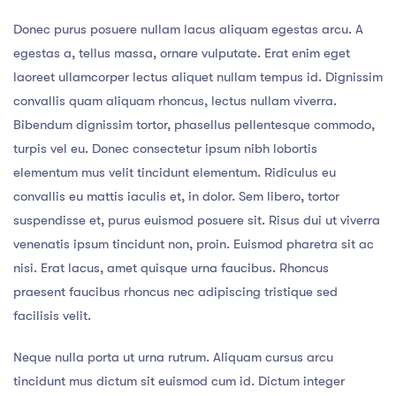
Donec purus posuere nullam lacus aliquam egestas arcu. A
egestas a, tellus massa, ornare vulputate. Erat enim eget
laoreet ullamcorper lectus aliquet nullam tempus id. Dignissim
convallis quam aliquam rhoncus, lectus nullam viverra.
Bibendum dignissim tortor, phasellus pellentesque commodo,
turpis vel eu. Donec consectetur ipsum nibh lobortis
elementum mus velit tincidunt elementum. Ridiculus eu
convallis eu mattis iaculis et, in dolor. Sem libero, tortor
suspendisse et, purus euismod posuere sit. Risus dui ut viverra
venenatis ipsum tincidunt non, proin. Euismod pharetra sit ac
nisi. Erat lacus, amet quisque urna faucibus. Rhoncus
praesent faucibus rhoncus nec adipiscing tristique sed
facilisis velit.
Neque nulla porta ut urna rutrum. Aliquam cursus arcu
tincidunt mus dictum sit euismod cum id. Dictum integer